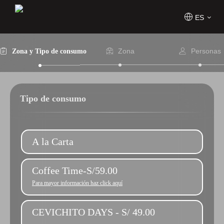
ES
Zona
Personas
Zona y Tipo de consumo
Tipo de consumo
A la Carta
Coffee Time-S/59.00
Para mayor información haz click aquí
CEVICHITO DAYS - S/ 49.00