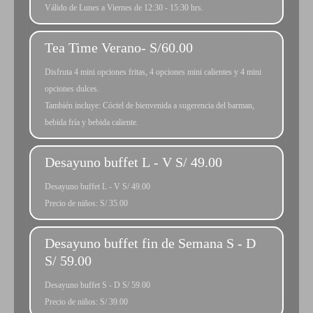
Válido de Lunes a Viernes de 12:30 - 15:30 hrs.
Tea Time Verano- S/60.00
Disfruta 4 mini opciones fritas, 4 opciones mini calientes y 4 mini
opciones dulces.
También incluye: Cóctel de bienvenida a sugerencia del barman,
bebida fría y bebida caliente.
Desayuno buffet L - V S/ 49.00
Desayuno buffet L - V S/ 49.00
Precio de niños: S/ 35.00
Desayuno buffet fin de Semana S - D
S/ 59.00
Desayuno buffet S - D S/ 59.00
Precio de niños: S/ 39.00